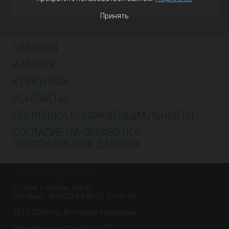
Принять
ГЛАВНАЯ
КАТАЛОГ
КЛИЕНТАМ
КОНТАКТЫ
ПОЛИТИКА КОНФИДЕНЦИАЛЬНОСТИ
СОГЛАСИЕ НА ОБРАБОТКУ
ПЕРСОНАЛЬНЫХ ДАННЫХ
ПОЛНАЯ ВЕРСИЯ САЙТА
610004, г. Киров, а/я 37
тел./факс: 8(8332) 64-96-33, 64-41-76
2013-2016 год. Все права защищены.
Разработка сайта - ООО "АТДТ"