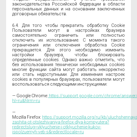
законодательства Российской Федерации в области
персональных данных и на основании заключенных
договорных обязательств.
6.4. Для того чтобы прекратить обработку Cookie
Пользователи могут в настройках браузера
самостоятельно ограничить или полностью
отключить их использование. С момента такого
ограничения или отключения обработка Cookie
прекращается. Для этого необходимо изменить
настройки браузера, чтобы блокировать
определённые cookies. Однако важно отметить, что
без использования технически необходимых cookies
многие функции сайта могут работать некорректно
или стать недоступными. Для изменения настроек
cookies в популярных браузерах, пользователи могут
воспользоваться следующими инструкциями:
— Google Chrome:
https://support.google.com/chrome/answer
hl=ru&hlrm=ru
—
Mozilla Firefox:
https://support.mozilla.org/ru/kb/uluchshennaya
zashita-ot-otslezhivaniya-firefox-dlya-kompyutera?
redirectslug=vklyuchenie-i-otklyuchenie-kukov-
ispolzuemyh-veb-s&redirectlocale=ru