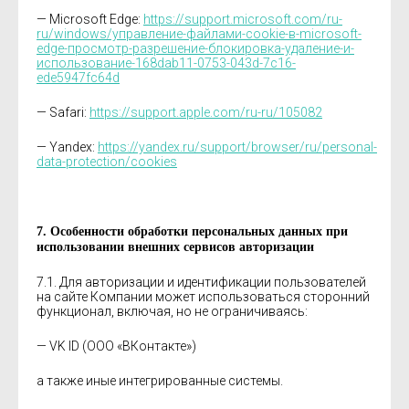
— Microsoft Edge:
https://support.microsoft.com/ru-
ru/windows/управление-файлами-cookie-в-microsoft-
edge-просмотр-разрешение-блокировка-удаление-и-
использование-168dab11-0753-043d-7c16-
ede5947fc64d
— Safari:
https://support.apple.com/ru-ru/105082
— Yandex:
https://yandex.ru/support/browser/ru/personal-
data-protection/cookies
7. Особенности обработки персональных данных при
использовании внешних сервисов авторизации
7.1. Для авторизации и идентификации пользователей
на сайте Компании может использоваться сторонний
функционал, включая, но не ограничиваясь:
— VK ID (ООО «ВКонтакте»)
а также иные интегрированные системы.