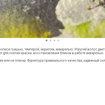
описи гуашью, темперой, акрилом, акварелью. Упругий волос дае
т для снятия краски, восстановления бликов в работе акварелью.
ие или на пленэр. Фурнитура премиального качества, надежный ск